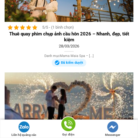
5/5 - (1 bình chọn)
Thuê quay phim chụp ảnh cầu hôn 2026 – Nhanh, đẹp, tiết
kiệm
28/03/2026
Danh mụcMama Maia Spa – [...]
Đã kiểm duyệt
Gọi điện
Liên hệ quảng cáo
Messenger