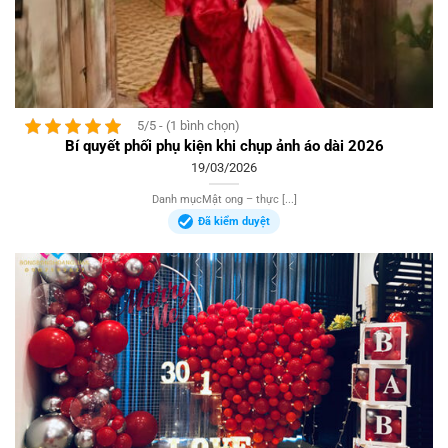
5/5 - (1 bình chọn)
Bí quyết phối phụ kiện khi chụp ảnh áo dài 2026
19/03/2026
Danh mụcMật ong – thực [...]
Đã kiểm duyệt