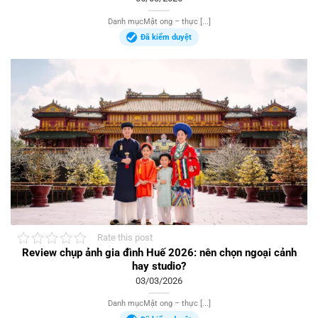
Danh mụcMật ong – thực [...]
Đã kiểm duyệt
Rate this post
Review chụp ảnh gia đình Huế 2026: nên chọn ngoại cảnh
hay studio?
03/03/2026
Danh mụcMật ong – thực [...]