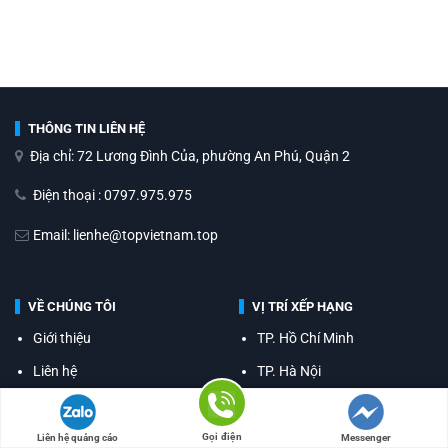
THÔNG TIN LIÊN HỆ
Địa chỉ: 72 Lương Đình Của, phường An Phú, Quận 2
Điện thoại : 0797.975.975
Email: lienhe@topvietnam.top
VỀ CHÚNG TÔI
VỊ TRÍ XẾP HẠNG
Giới thiệu
TP. Hồ Chí Minh
Liên hệ
TP. Hà Nội
Đánh giá
Đà Nẵng
Đội ngũ biên tập
Cần Thơ
Gọi điện
Liên hệ quảng cáo
Messenger