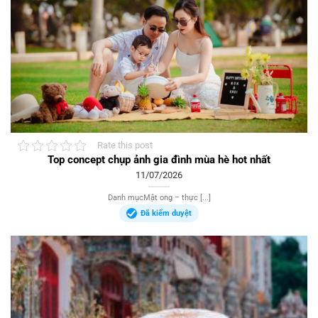
Rate this post
Top concept chụp ảnh gia đình mùa hè hot nhất
11/07/2026
Danh mụcMật ong – thực [...]
Đã kiểm duyệt