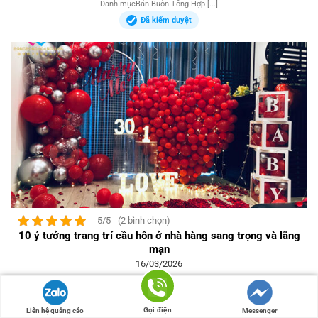
Danh mụcBán Buôn Tổng Hợp [...]
Đã kiểm duyệt
5/5 - (2 bình chọn)
10 ý tưởng trang trí cầu hôn ở nhà hàng sang trọng và lãng
mạn
16/03/2026
Danh mụcBán Buôn Tổng Hợp [...]
Đã kiểm duyệt
Gọi điện
Liên hệ quảng cáo
Messenger