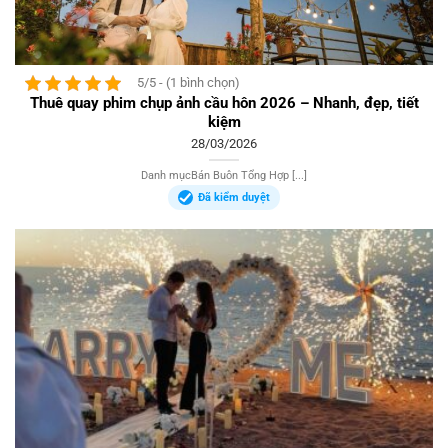
5/5 - (1 bình chọn)
Thuê quay phim chụp ảnh cầu hôn 2026 – Nhanh, đẹp, tiết
kiệm
28/03/2026
Danh mụcBán Buôn Tổng Hợp [...]
Đã kiểm duyệt