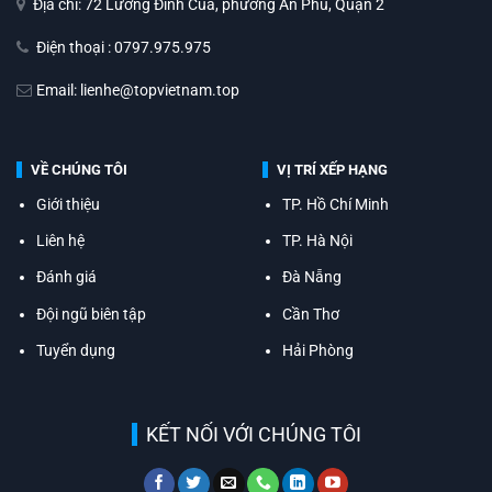
Địa chỉ: 72 Lương Đình Của, phường An Phú, Quận 2
Điện thoại : 0797.975.975
Email: lienhe@topvietnam.top
VỀ CHÚNG TÔI
VỊ TRÍ XẾP HẠNG
Giới thiệu
TP. Hồ Chí Minh
Liên hệ
TP. Hà Nội
Đánh giá
Đà Nẵng
Đội ngũ biên tập
Cần Thơ
Tuyển dụng
Hải Phòng
KẾT NỐI VỚI CHÚNG TÔI