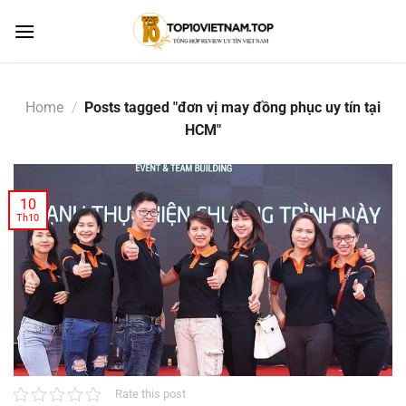
Skip
to
content
Home
/
Posts tagged "đơn vị may đồng phục uy tín tại
HCM"
10
Th10
Rate this post