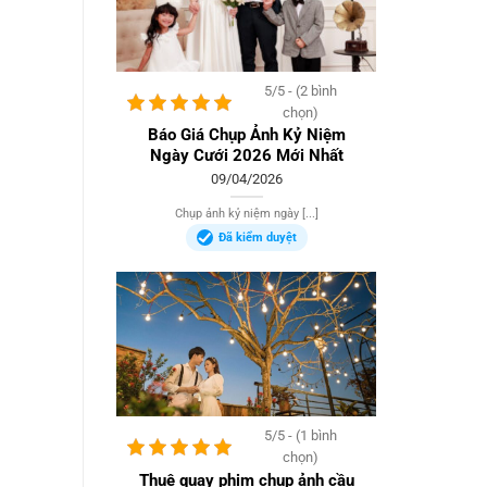
5/5 - (2 bình
chọn)
Báo Giá Chụp Ảnh Kỷ Niệm
Ngày Cưới 2026 Mới Nhất
09/04/2026
Chụp ảnh kỷ niệm ngày [...]
Đã kiểm duyệt
5/5 - (1 bình
chọn)
Thuê quay phim chụp ảnh cầu