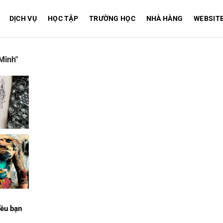
DỊCH VỤ
HỌC TẬP
TRƯỜNG HỌC
NHÀ HÀNG
WEBSIT
Minh"
iều bạn