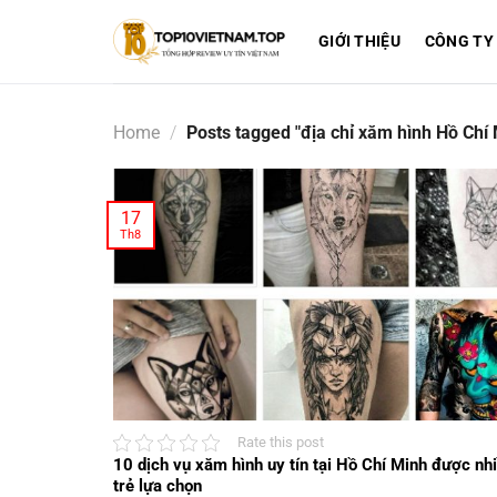
Skip
to
GIỚI THIỆU
CÔNG TY
content
Home
/
Posts tagged "địa chỉ xăm hình Hồ Chí 
17
Th8
Rate this post
10 dịch vụ xăm hình uy tín tại Hồ Chí Minh được nh
trẻ lựa chọn