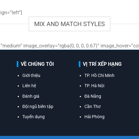
gn=”left”]
MIX AND MATCH STYLES
medium” image_overlay=”rgba(0, 0, 0, 0.67)” image_hover=”colo
VỀ CHÚNG TÔI
VỊ TRÍ XẾP HẠNG
Giới thiệu
TP. Hồ Chí Minh
Liên hệ
TP. Hà Nội
Đánh giá
Đà Nẵng
Đội ngũ biên tập
Cần Thơ
Tuyển dụng
Hải Phòng