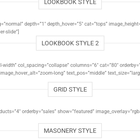
LOOKBOOK STYLE
cing=”normal” depth=”1″ depth_hover=”5″ cat=”tops” image_hei
r-slide”]
LOOKBOOK STYLE 2
”full-width” col_spacing=”collapse” columns=”6″ cat=”80″ orde
 image_hover_alt=”zoom-long” text_pos=”middle” text_size=”larg
GRID STYLE
oducts=”4″ orderby=”sales” show=”featured” image_overlay=”rgb
MASONERY STYLE