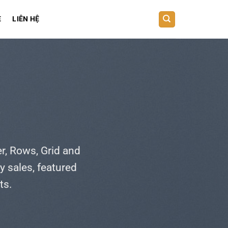
E
LIÊN HỆ
T
r, Rows, Grid and
y sales, featured
ts.