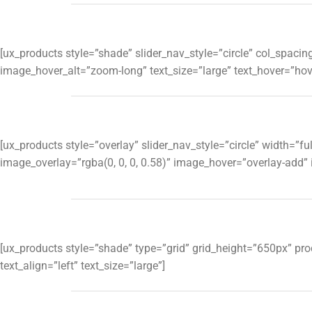
[ux_products style=”shade” slider_nav_style=”circle” col_spa
image_hover_alt=”zoom-long” text_size=”large” text_hover=”hove
[ux_products style=”overlay” slider_nav_style=”circle” width=
image_overlay=”rgba(0, 0, 0, 0.58)” image_hover=”overlay-add”
[ux_products style=”shade” type=”grid” grid_height=”650px” pr
text_align=”left” text_size=”large”]