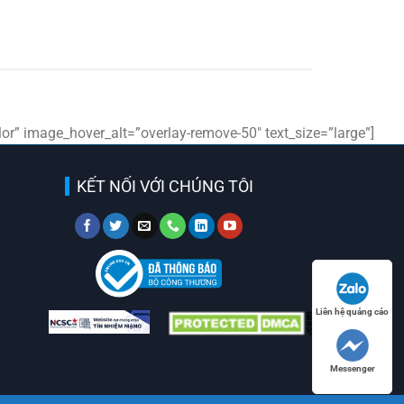
r” image_hover_alt=”overlay-remove-50″ text_size=”large”]
KẾT NỐI VỚI CHÚNG TÔI
Liên hệ quảng cáo
Messenger