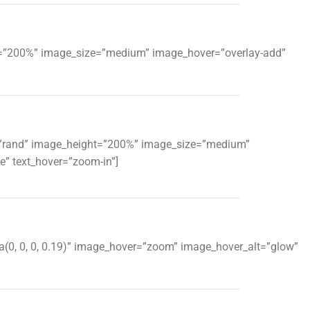
ght=”200%” image_size=”medium” image_hover=”overlay-add”
rby=”rand” image_height=”200%” image_size=”medium”
e” text_hover=”zoom-in”]
a(0, 0, 0, 0.19)” image_hover=”zoom” image_hover_alt=”glow”