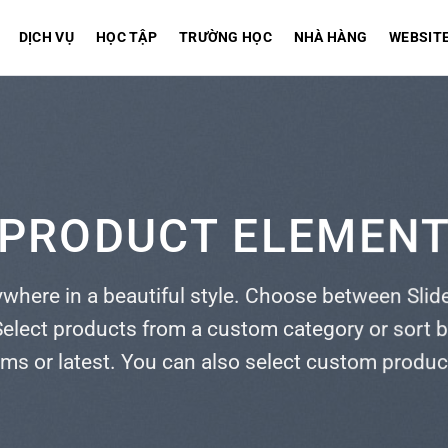
DỊCH VỤ
HỌC TẬP
TRƯỜNG HỌC
NHÀ HÀNG
WEBSIT
PRODUCT ELEMEN
ywhere in a beautiful style. Choose between Slide
elect products from a custom category or sort b
ems or latest. You can also select custom produc