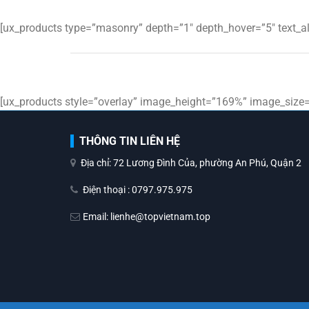
[ux_products type=”masonry” depth=”1″ depth_hover=”5″ text_ali
[ux_products style=”overlay” image_height=”169%” image_size=”
THÔNG TIN LIÊN HỆ
Địa chỉ: 72 Lương Đình Của, phường An Phú, Quận 2
Điện thoại : 0797.975.975
Email: lienhe@topvietnam.top